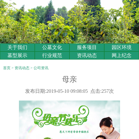
关于我们
公墓文化
服务项目
园区环境
墓型展示
行业规范
资讯动态
网上纪念
首页
>
资讯动态
>
公司资讯
母亲
发布日期:2019-05-10 09:08:05 点击:257次