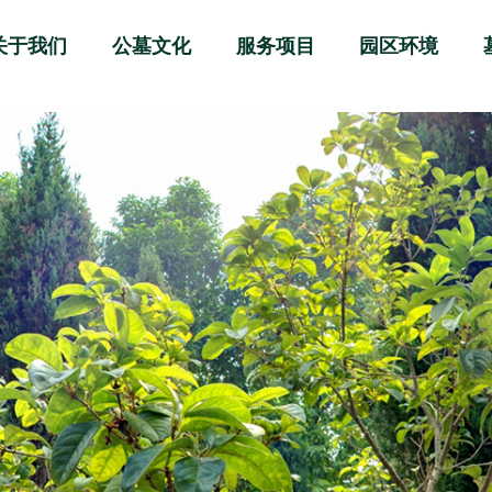
关于我们
公墓文化
服务项目
园区环境
公司介绍
墓园文化
购墓服务
墓区介绍
图说历史
安葬服务
员工风采
丧葬习俗
服务设施
批准文件
其他服务
荣誉证书
在线服务
联系我们
留言板