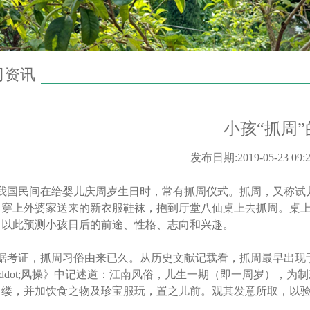
司资讯
小孩“抓周
发布日期:2019-05-23 09:
国民间在给婴儿庆周岁生日时，常有抓周仪式。抓周，又称试儿
，穿上外婆家送来的新衣服鞋袜，抱到厅堂八仙桌上去抓周。桌
，以此预测小孩日后的前途、性格、志向和兴趣。
考证，抓周习俗由来已久。从历史文献记载看，抓周最早出现于1
iddot;风操》中记述道：江南风俗，儿生一期（即一周岁），
、缕，并加饮食之物及珍宝服玩，置之儿前。观其发意所取，以