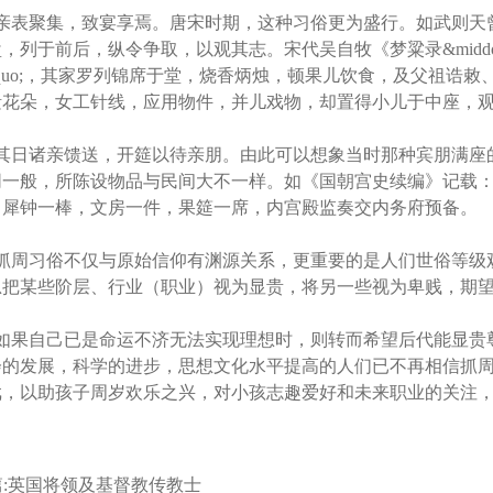
表聚集，致宴享焉。唐宋时期，这种习俗更为盛行。如武则天曾
，列于前后，纵令争取，以观其志。宋代吴自牧《梦粱录&middot
squo;，其家罗列锦席于堂，烧香炳烛，顿果儿饮食，及父祖
缎花朵，女工针线，应用物件，并儿戏物，却置得小儿于中座，
日诸亲馈送，开筵以待亲朋。由此可以想象当时那种宾朋满座的
同一般，所陈设物品与民间大不一样。如《国朝宫史续编》记载
，犀钟一棒，文房一件，果筵一席，内宫殿监奏交内务府预备。
周习俗不仅与原始信仰有渊源关系，更重要的是人们世俗等级观
总把某些阶层、行业（职业）视为显贵，将另一些视为卑贱，期
果自己已是命运不济无法实现理想时，则转而希望后代能显贵尊
会的发展，科学的进步，思想文化水平提高的人们已不再相信抓
戏，以助孩子周岁欢乐之兴，对小孩志趣爱好和未来职业的关注
:
英国将领及基督教传教士