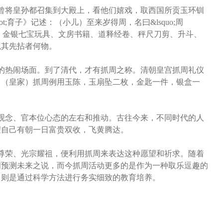
将皇孙都召集到大殿上，看他们嬉戏，取西国所贡玉环钏
;育子》记述：（小儿）至来岁得周，名曰&lsquo;周
诰敕、金银七宝玩具、文房书籍、道释经卷、秤尺刀剪、升斗、
观其先拈者何物。
热闹场面。到了清代，才有抓周之称。清朝皇宫抓周礼仪
：（皇家）抓周例用玉陈，玉扇坠二枚，金匙一件，银盒一
念、官本位心态的左右和推动。古往今来，不同时代的人
望自己有朝一日富贵双收，飞黄腾达。
荣、光宗耀祖，便利用抓周来表达这种愿望和祈求。随着
周预测未来之说，而今抓周活动更多的是作为一种取乐逗趣的
，则是通过科学方法进行务实细致的教育培养。