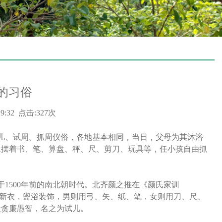
”的习俗
29:32 点击:327次
、试周。抓周仪俗，各地基本相同，当日，父母为其沐浴
上摆着书、笔、算盘、秤、尺、剪刀、玩具等，任小孩自由抓
500年前的南北朝时代。北齐颜之推在《颜氏家训
为制新衣，盥浴装饰，男则用弓、矢、纸、笔，女则用刀、尺、
验贪廉愚智，名之为试儿。