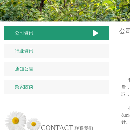
公
公司资讯
行业资讯
通知公告
我
杂家随谈
后
取
据
&m
针
CONTACT
联系我们