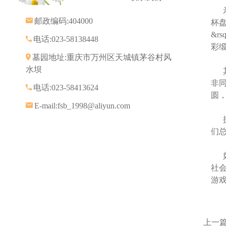
亲
邮政编码:404000
杯盘
&r
电话:023-58138448
彩
墓园地址:重庆市万州区天城镇茅谷村风
水坝
其
非
电话:023-58413624
圆
E-mail:fsb_1998@aliyun.com
抓
们
如
社
游
上一篇