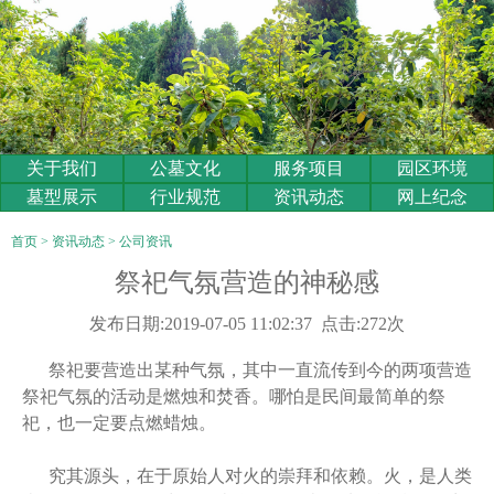
关于我们
公墓文化
服务项目
园区环境
墓型展示
行业规范
资讯动态
网上纪念
首页
>
资讯动态
>
公司资讯
祭祀气氛营造的神秘感
发布日期:2019-07-05 11:02:37 点击:272次
祭祀要营造出某种气氛，其中一直流传到今的两项营造
祭祀气氛的活动是燃烛和焚香。哪怕是民间最简单的祭
祀，也一定要点燃蜡烛。
究其源头，在于原始人对火的崇拜和依赖。火，是人类