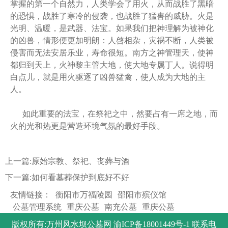
掌握的第一个自然力，人类学会了用火，从而战胜了黑暗
的恐惧，战胜了寒冷的侵袭，也战胜了猛軎的威胁。火是
光明、温暖，是武器、法宝。如果我们把神理解为被神化
的凶兽，情形便更加明朗：人啓相杂，灾祸不断，人类被
侵害而无法安居乐业，寿命很短。南方之神管理天，使神
都归到天上，火神黎主管大地，使大地专属丁人。说得明
白点儿，就是用火驱逐了凶兽猛禽，使人成为大地的主
人。
如此重要的法宝，在祭祀之中，然要占有一席之地，而
火的光和热更是营造环境气氛的最好手段。
上一篇:
原始宗教、祭祀、丧葬与酒
下一篇:
如何看墓葬保护到底好不好
友情链接：
衡阳市万福陵园
邵阳市殡仪馆
公墓管理系统
重庆公墓
南充公墓
重庆公墓
版权所有:万州风水坝公墓网
渝ICP备18001449号-1
联系电